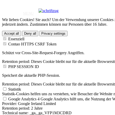
Wir lieben Cookies! Sie auch? Um der Verwendung unserer Cookies z
jederzeit ändern. Zustimmen können nur Personen über 16 Jahre.
Accept all
Deny all
Privacy settings
Essenziell
Contao HTTPS CSRF Token
Schützt vor Cross-Site-Request-Forgery Angriffen.
Retention period:
Dieses Cookie bleibt nur für die aktuelle Browsersi
PHP SESSION ID
Speichert die aktuelle PHP-Session.
Retention period:
Dieses Cookie bleibt nur für die aktuelle Browsersi
Statistik
Statistik-Cookies helfen uns zu verstehen, wie Besucher die Website 
Google Analytics 4
Google Analytics hilft uns, die Nutzung der We
Provider:
Google Ireland Limited
Retention period:
2 Jahre
Technical name:
_ga,_ga_VFP1M3CDRD