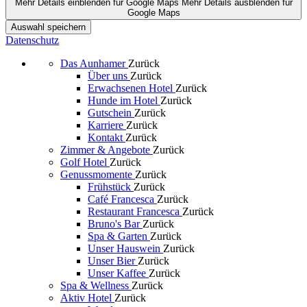
Mehr Details einblenden
für Google Maps
Mehr Details ausblenden
für
Google Maps
Auswahl speichern
Datenschutz
Das Aunhamer
Zurück
Über uns
Zurück
Erwachsenen Hotel
Zurück
Hunde im Hotel
Zurück
Gutschein
Zurück
Karriere
Zurück
Kontakt
Zurück
Zimmer & Angebote
Zurück
Golf Hotel
Zurück
Genussmomente
Zurück
Frühstück
Zurück
Café Francesca
Zurück
Restaurant Francesca
Zurück
Bruno's Bar
Zurück
Spa & Garten
Zurück
Unser Hauswein
Zurück
Unser Bier
Zurück
Unser Kaffee
Zurück
Spa & Wellness
Zurück
Aktiv Hotel
Zurück